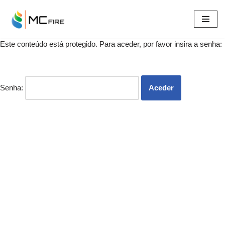
Avançar
para
Este conteúdo está protegido. Para aceder, por favor insira a senha:
o
conteúdo
Senha: